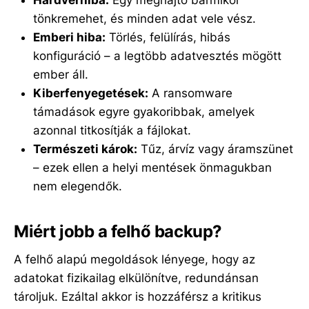
Hardverhiba:
Egy meghajtó bármikor
tönkremehet, és minden adat vele vész.
Emberi hiba:
Törlés, felülírás, hibás
konfiguráció – a legtöbb adatvesztés mögött
ember áll.
Kiberfenyegetések:
A ransomware
támadások egyre gyakoribbak, amelyek
azonnal titkosítják a fájlokat.
Természeti károk:
Tűz, árvíz vagy áramszünet
– ezek ellen a helyi mentések önmagukban
nem elegendők.
Miért jobb a felhő backup?
A felhő alapú megoldások lényege, hogy az
adatokat fizikailag elkülönítve, redundánsan
tároljuk. Ezáltal akkor is hozzáférsz a kritikus