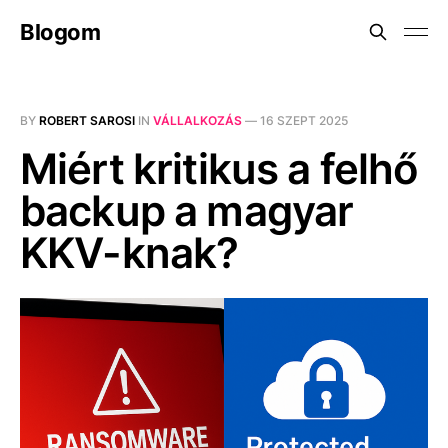
Blogom
BY
ROBERT SAROSI
IN
VÁLLALKOZÁS
—
16 SZEPT 2025
Miért kritikus a felhő
backup a magyar
KKV-knak?